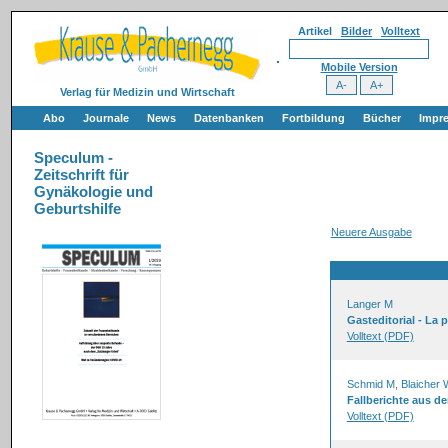
Artikel
Bilder
Volltext
Mobile Version
Verlag für Medizin und Wirtschaft
Abo
Journale
News
Datenbanken
Fortbildung
Bücher
Impr
Speculum -
Zeitschrift für
Gynäkologie und
Geburtshilfe
Neuere Ausgabe
Langer M
Gasteditorial - La p
Volltext (PDF)
Schmid M, Blaicher 
Fallberichte aus d
Volltext (PDF)