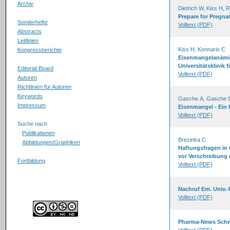
Archiv
Dietrich W, Kiss H, 
Prepare for Pregn
Sonderhefte
Volltext (PDF)
Abstracts
Leitlinien
Kiss H, Konnaris C
Kongressberichte
Eisenmangelanämie 
Universitätsklinik 
Editorial Board
Volltext (PDF)
Autoren
Richtlinien für Autoren
Keywords
Gasche A, Gasche 
Impressum
Eisenmangel - Ein 
Volltext (PDF)
Suche nach
Publikationen
Brezinka C
Abbildungen/Graphiken
Haftungsfragen in 
vor Verschreibung d
Fortbildung
Volltext (PDF)
Nachruf Em. Univ.-P
Volltext (PDF)
Pharma-News Schw