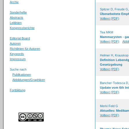
Archiv
Spitzer D, Freude G
Sonderhefte
Überarbeitete Emp
Abstracts
Volltext (PDF)
Leitlinien
Kongressberichte
Tea MKM
Mammazysten - gan
Editorial Board
Volltext (PDF)
Abbi
Autoren
Richtlinien für Autoren
Keywords
Helmer H, Krauskop
Impressum
Definition Lebendg
Gesetzgebung
Volltext (PDF)
Suche nach
Publikationen
Abbildungen/Graphiken
Bancher-Todesca D, 
Update vom 6th In
Fortbildung
Volltext (PDF)
Merki Feld G
Aktuelles: Medika
Volltext (PDF)