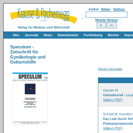
Artikel
Bilder
Volltext
Mobile Version
Verlag für Medizin und Wirtschaft
Abo
Journale
News
Datenbanken
Fortbildung
Bücher
Impr
Speculum -
Zeitschrift für
Gynäkologie und
Geburtshilfe
Neuere Ausgabe
Häusler M
Gasteditorial - La p
Volltext (PDF)
Schmid M, Husslein 
Das Leid durch Sch
Präimplantationsdi
Volltext (PDF)