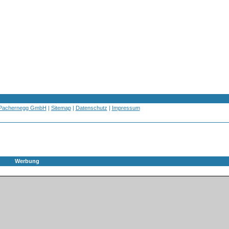
 Pachernegg GmbH
|
Sitemap
|
Datenschutz
|
Impressum
Werbung