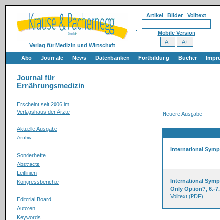
Artikel
Bilder
Volltext
Mobile Version
Verlag für Medizin und Wirtschaft
Abo
Journale
News
Datenbanken
Fortbildung
Bücher
Impr
Journal für
Ernährungsmedizin
Erscheint seit 2006 im
Verlagshaus der Ärzte
Neuere Ausgabe
Aktuelle Ausgabe
Archiv
International Symp
Sonderhefte
Abstracts
Leitlinien
International Symp
Kongressberichte
Only Option?, 6.-7.
Volltext (PDF)
Editorial Board
Autoren
Keywords