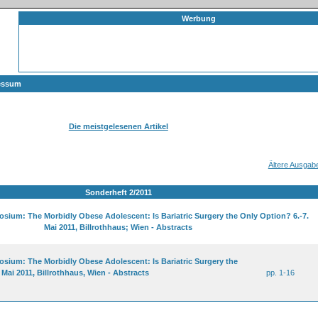
Werbung
essum
Die meistgelesenen Artikel
Ältere Ausgab
Sonderheft 2/2011
osium: The Morbidly Obese Adolescent: Is Bariatric Surgery the Only Option? 6.-7.
Mai 2011, Billrothhaus; Wien - Abstracts
osium: The Morbidly Obese Adolescent: Is Bariatric Surgery the
 Mai 2011, Billrothhaus, Wien - Abstracts
pp. 1-16