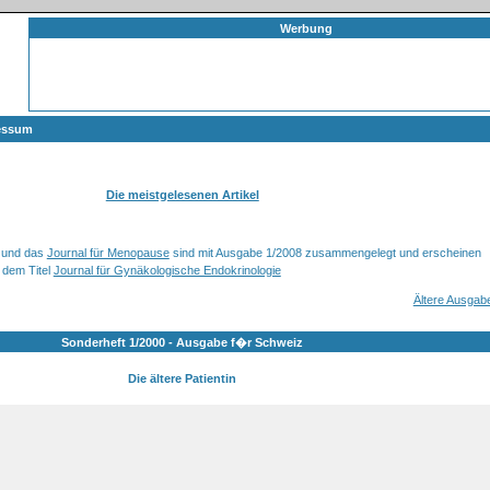
Werbung
essum
Die meistgelesenen Artikel
und das
Journal für Menopause
sind mit Ausgabe 1/2008 zusammengelegt und erscheinen
 dem Titel
Journal für Gynäkologische Endokrinologie
Ältere Ausgab
Sonderheft 1/2000 - Ausgabe f�r Schweiz
Die ältere Patientin