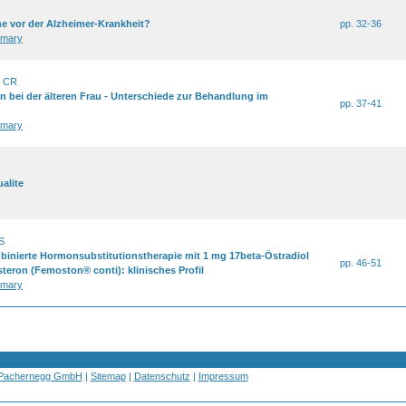
e vor der Alzheimer-Krankheit?
pp. 32-36
mary
n CR
 bei der älteren Frau - Unterschiede zur Behandlung im
pp. 37-41
mary
alite
S
binierte Hormonsubstitutionstherapie mit 1 mg 17beta-Östradiol
pp. 46-51
eron (Femoston® conti): klinisches Profil
mary
 Pachernegg GmbH
|
Sitemap
|
Datenschutz
|
Impressum