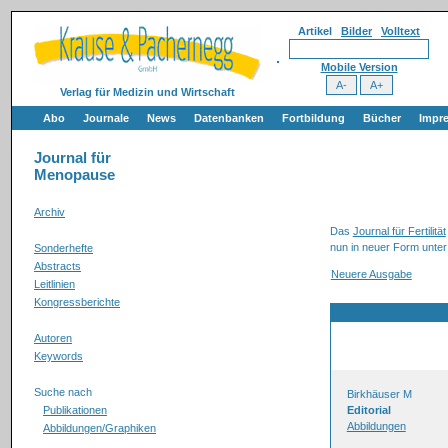
Artikel
Bilder
Volltext
Mobile Version
Verlag für Medizin und Wirtschaft
Abo
Journale
News
Datenbanken
Fortbildung
Bücher
Impr
Journal für
Menopause
Archiv
Das
Journal für Fertilität
nun in neuer Form unter
Sonderhefte
Abstracts
Neuere Ausgabe
Leitlinien
Kongressberichte
Autoren
Keywords
Suche nach
Birkhäuser M
Publikationen
Editorial
Abbildungen
Abbildungen/Graphiken