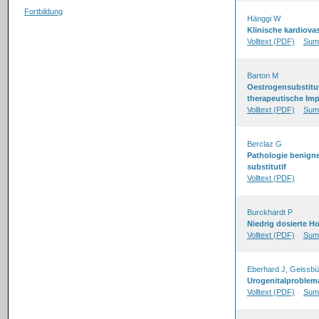
Fortbildung
Hänggi W
Klinische kardiova
Volltext (PDF)
Sum
Barton M
Oestrogensubstitut
therapeutische Imp
Volltext (PDF)
Sum
Berclaz G
Pathologie benigne
substitutif
Volltext (PDF)
Burckhardt P
Niedrig dosierte H
Volltext (PDF)
Sum
Eberhard J, Geissbü
Urogenitalproblema
Volltext (PDF)
Sum