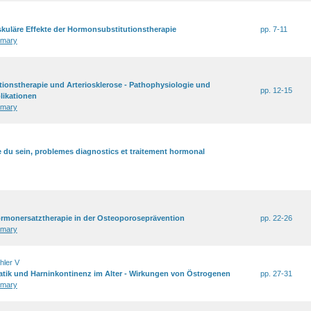
skuläre Effekte der Hormonsubstitutionstherapie
pp. 7-11
mary
ionstherapie und Arteriosklerose - Pathophysiologie und
pp. 12-15
likationen
mary
 du sein, problemes diagnostics et traitement hormonal
ormonersatztherapie in der Osteoporoseprävention
pp. 22-26
mary
hler V
tik und Harninkontinenz im Alter - Wirkungen von Östrogenen
pp. 27-31
mary