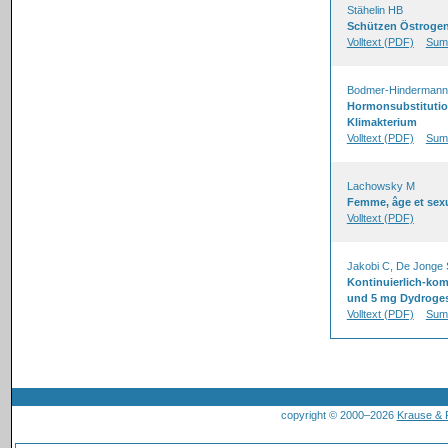
Stähelin HB
Schützen Östrogen
Volltext (PDF)
Sum
Bodmer-Hinderman
Hormonsubstitution
Klimakterium
Volltext (PDF)
Sum
Lachowsky M
Femme, âge et sexu
Volltext (PDF)
Jakobi C, De Jonge 
Kontinuierlich-kom
und 5 mg Dydrogest
Volltext (PDF)
Sum
copyright © 2000–2026
Krause &