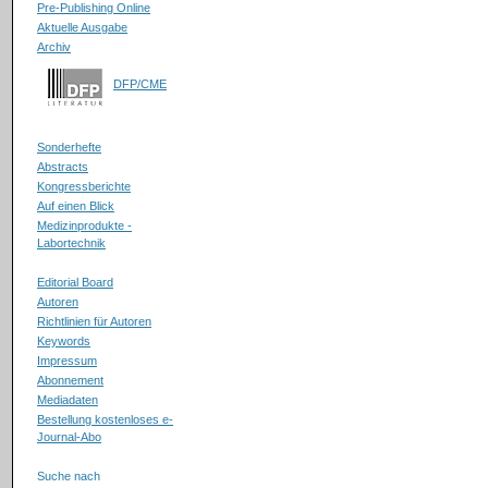
Pre-Publishing Online
Aktuelle Ausgabe
Archiv
DFP/CME
Sonderhefte
Abstracts
Kongressberichte
Auf einen Blick
Medizinprodukte -
Labortechnik
Editorial Board
Autoren
Richtlinien für Autoren
Keywords
Impressum
Abonnement
Mediadaten
Bestellung kostenloses e-
Journal-Abo
Suche nach