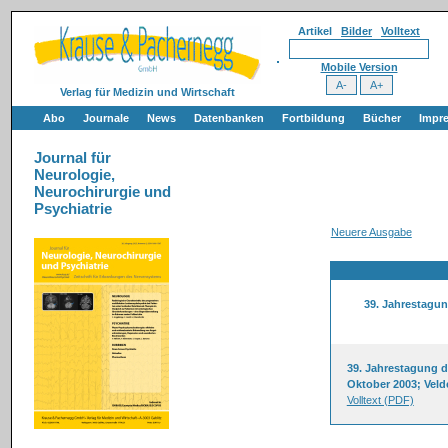
Artikel
Bilder
Volltext
Mobile Version
Verlag für Medizin und Wirtschaft
Abo
Journale
News
Datenbanken
Fortbildung
Bücher
Impr
Journal für
Neurologie,
Neurochirurgie und
Psychiatrie
Neuere Ausgabe
39. Jahrestagun
39. Jahrestagung de
Oktober 2003; Veld
Volltext (PDF)