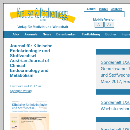
Artikel
Bilder
Volltext
Mobile Version
Verlag für Medizin und Wirtschaft
Abo
Journale
News
Datenbanken
Fortbildung
Bücher
Impr
Journal für Klinische
Endokrinologie und
Stoffwechsel -
Austrian Journal of
Sonderheft 1/2
Clinical
Gemeinsame Jah
Endocrinology and
und Stoffwechse
Metabolism
März 2017, Red
Erscheint seit 2017 im
Springer-Verlag
Sonderheft 1/2
Wachstumshorm
Sonderheft 1/2