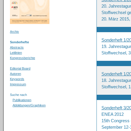
20. Jahrestagun
Stoffwechsel g
20. März 2015,
Archiv
Sonderheft 1/2
Sonderhefte
19. Jahrestagun
Abstracts
Stoffwechsel, 3
Leitlinien
Kongressberichte
Editorial Board
Sonderheft 1/2
Autoren
Keywords
18. Jahrestagun
Impressum
Stoffwechsel, 
Suche nach
Publikationen
Abbildungen/Graphiken
Sonderheft 3/2
ENEA 2012
15th Congress 
September 12-