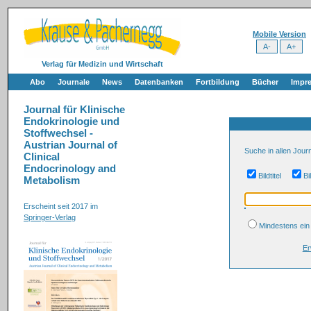
Mobile Version
Verlag für Medizin und Wirtschaft
Abo
Journale
News
Datenbanken
Fortbildung
Bücher
Impr
Journal für Klinische
Endokrinologie und
Stoffwechsel -
Austrian Journal of
Suche in allen Jour
Clinical
Endocrinology and
Bildtitel
B
Metabolism
Erscheint seit 2017 im
Springer-Verlag
Mindestens e
Er