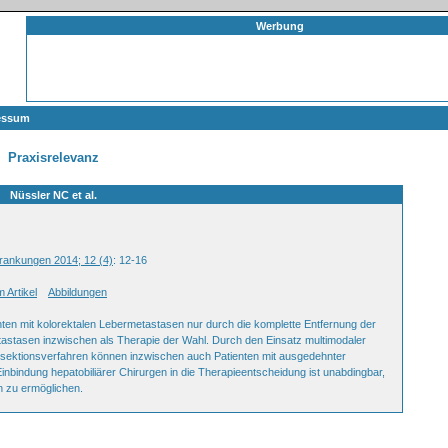
Werbung
essum
Praxisrelevanz
Nüssler NC et al.
krankungen 2014; 12 (4)
: 12-16
 Artikel
Abbildungen
enten mit kolorektalen Lebermetastasen nur durch die komplette Entfernung der
etastasen inzwischen als Therapie der Wahl. Durch den Einsatz multimodaler
esektionsverfahren können inzwischen auch Patienten mit ausgedehnter
Einbindung hepatobiliärer Chirurgen in die Therapieentscheidung ist unabdingbar,
n zu ermöglichen.