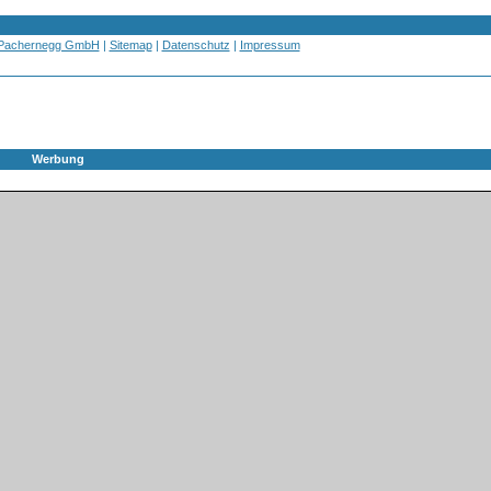
 Pachernegg GmbH
|
Sitemap
|
Datenschutz
|
Impressum
Werbung