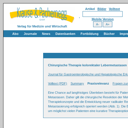
Artikel
Bilder
Volltext
Mobile Version
Verlag für Medizin und Wirtschaft
Abo
Journale
News
Datenbanken
Fortbildung
Bücher
Impr
Chirurgische Therapie kolorektaler Lebermetastasen
Journal für Gastroenterologische und Hepatologische Er
Volltext (PDF)
Summary
Praxisrelevanz
Fragen zum
Eine Chance auf langfristiges Überleben besteht für Pati
Metastasen. Daher gilt die chirurgische Resektion der M
Therapiekonzepte und die Entwicklung neuer radikaler R
Metastasierung erfolgreich operiert werden (Abb. 1). Die 
um möglichst vielen Patienten eine kurative Therapieoptio