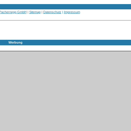
 Pachernegg GmbH
|
Sitemap
|
Datenschutz
|
Impressum
Werbung