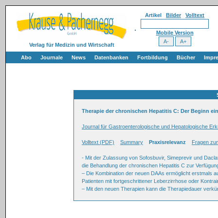
Artikel
Bilder
Volltext
Mobile Version
Verlag für Medizin und Wirtschaft
Abo
Journale
News
Datenbanken
Fortbildung
Bücher
Impr
Therapie der chronischen Hepatitis C: Der Beginn ei
Journal für Gastroenterologische und Hepatologische Er
Volltext (PDF)
Summary
Praxisrelevanz
Fragen zum
- Mit der Zulassung von Sofosbuvir, Simeprevir und Dacla
die Behandlung der chronischen Hepatitis C zur Verfügun
– Die Kombination der neuen DAAs ermöglicht erstmals au
Patienten mit fortgeschrittener Leberzirrhose oder Kontra
– Mit den neuen Therapien kann die Therapiedauer verkür