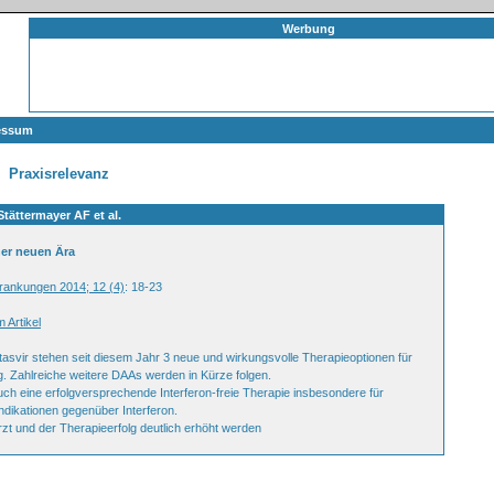
Werbung
essum
Praxisrelevanz
Stättermayer AF et al.
ner neuen Ära
krankungen 2014; 12 (4)
: 18-23
 Artikel
tasvir stehen seit diesem Jahr 3 neue und wirkungsvolle Therapieoptionen für
g. Zahlreiche weitere DAAs werden in Kürze folgen.
ch eine erfolgversprechende Interferon-freie Therapie insbesondere für
indikationen gegenüber Interferon.
zt und der Therapieerfolg deutlich erhöht werden