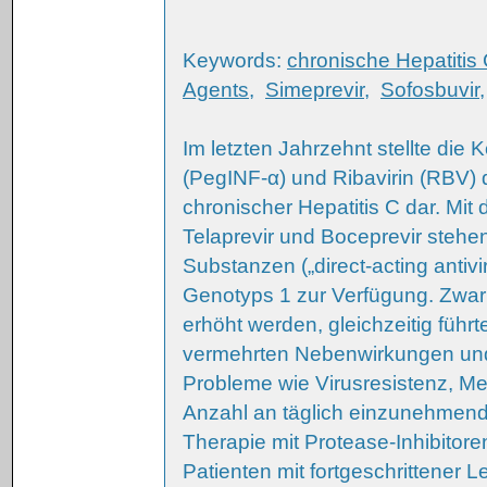
Keywords:
chronische Hepatitis
Agents
,
Simeprevir
,
Sofosbuvir
Im letzten Jahrzehnt stellte die 
(PegINF-α) und Ribavirin (RBV) d
chronischer Hepatitis C dar. Mit
Telaprevir und Boceprevir stehen
Substanzen („direct-acting antiv
Genotyps 1 zur Verfügung. Zwar 
erhöht werden, gleichzeitig führt
vermehrten Nebenwirkungen und
Probleme wie Virusresistenz, M
Anzahl an täglich einzunehmende
Therapie mit Protease-Inhibitor
Patienten mit fortgeschrittener