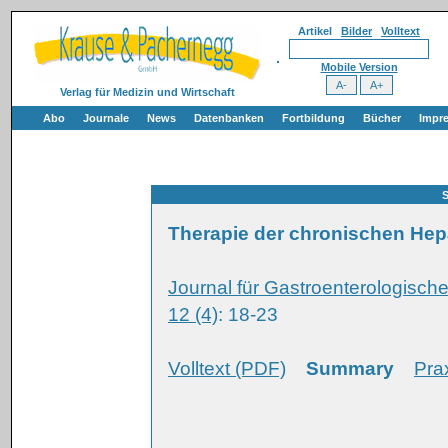
Artikel
Bilder
Volltext
Mobile Version
Verlag für Medizin und Wirtschaft
Abo
Journale
News
Datenbanken
Fortbildung
Bücher
Impr
S
Therapie der chronischen Hepa
Journal für Gastroenterologisc
12 (4)
: 18-23
Volltext (PDF)
Summary
Pra