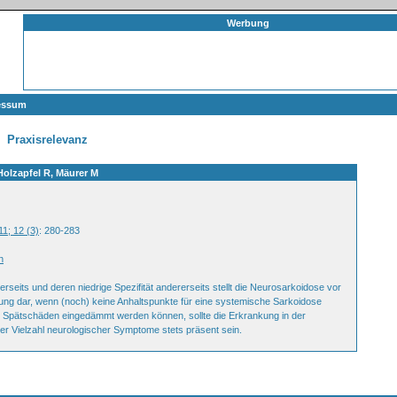
Werbung
essum
Praxisrelevanz
Holzapfel R, Mäurer M
11; 12 (3)
: 280-283
n
nerseits und deren niedrige Spezifität andererseits stellt die Neurosarkoidose vor
ung dar, wenn (noch) keine Anhaltspunkte für eine systemische Sarkoidose
te Spätschäden eingedämmt werden können, sollte die Erkrankung in der
iner Vielzahl neurologischer Symptome stets präsent sein.