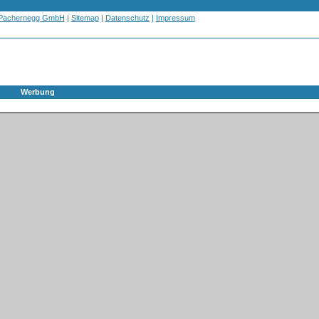
 Pachernegg GmbH
|
Sitemap
|
Datenschutz
|
Impressum
Werbung