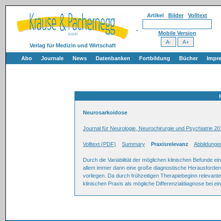
Artikel
Bilder
Volltext
Mobile Version
Verlag für Medizin und Wirtschaft
Abo
Journale
News
Datenbanken
Fortbildung
Bücher
Impr
Neurosarkoidose
Journal für Neurologie, Neurochirurgie und Psychiatrie 20
Volltext (PDF)
Summary
Praxisrelevanz
Abbildunge
Durch die Variabilität der möglichen klinischen Befunde ei
allem immer dann eine große diagnostische Herausforder
vorliegen. Da durch frühzeitigen Therapiebeginn relevan
klinischen Praxis als mögliche Differenzialdiagnose bei e