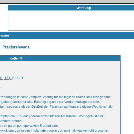
Werbung
essum
Praxisrelevanz
Koller M
11; 12 (1)
: 16-21
n
nkungen ist sehr komplex. Wichtig für die tägliche Praxis sind eine genaue
gebung sollte nur eine Bestätigung unserer Verdachtsdiagnose sein.
nöten, sodass sich der Großteil der Patienten auf konservativem Weg innerhalb
ymptomatik, Caudasyndrom sowie Blasen-Mastdarm- Störungen ist eine
ebendem Befund.
ührt zu guten postoperativen Ergebnissen.
ntwicklung von neuen Implantaten sowie von minimalinvasiven chirurgischen