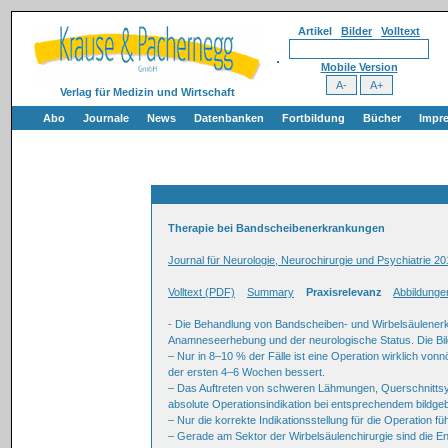
Artikel
Bilder
Volltext
Mobile Version
Verlag für Medizin und Wirtschaft
Abo
Journale
News
Datenbanken
Fortbildung
Bücher
Impr
Therapie bei Bandscheibenerkrankungen
Journal für Neurologie, Neurochirurgie und Psychiatrie 20
Volltext (PDF)
Summary
Praxisrelevanz
Abbildunge
- Die Behandlung von Bandscheiben- und Wirbelsäulenerkra
Anamneseerhebung und der neurologische Status. Die Bild
– Nur in 8–10 % der Fälle ist eine Operation wirklich von
der ersten 4–6 Wochen bessert.
– Das Auftreten von schweren Lähmungen, Querschnitts
absolute Operationsindikation bei entsprechendem bildg
– Nur die korrekte Indikationsstellung für die Operation f
– Gerade am Sektor der Wirbelsäulenchirurgie sind die E