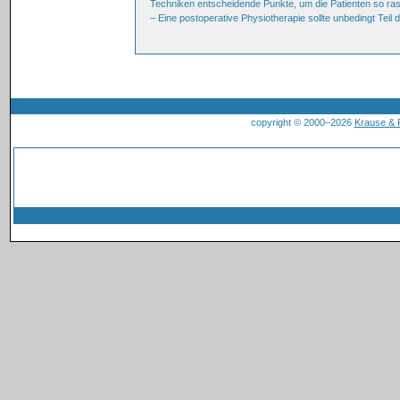
Techniken entscheidende Punkte, um die Patienten so rasch
– Eine postoperative Physiotherapie sollte unbedingt Teil 
copyright © 2000–2026
Krause &