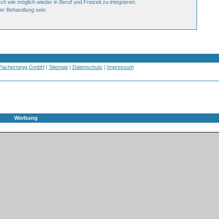
 wie möglich wieder in Beruf und Freizeit zu integrieren.
der Behandlung sein.
 Pachernegg GmbH
|
Sitemap
|
Datenschutz
|
Impressum
Werbung