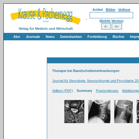
Artikel
Bilder
Volltext
Mobile Version
Verlag für Medizin und Wirtschaft
Abo
Journale
News
Datenbanken
Fortbildung
Bücher
Impr
Therapie bei Bandscheibenerkrankungen
Journal für Neurologie, Neurochirurgie und Psychiatrie 20
Volltext (PDF)
Summary
Praxisrelevanz
Abbildunge