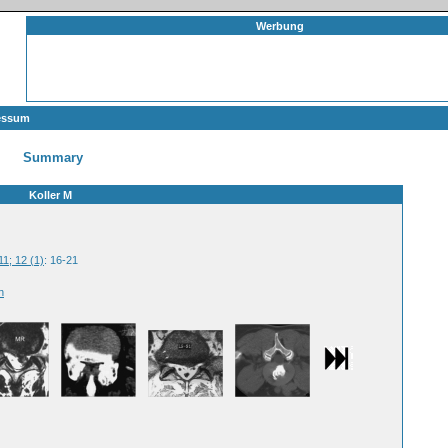
Werbung
essum
Summary
Koller M
11; 12 (1)
: 16-21
n