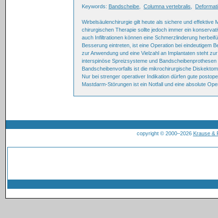
Keywords:
Bandscheibe
,
Columna vertebralis
,
Deformat
Wirbelsäulenchirurgie gilt heute als sichere und effekt
chirurgischen Therapie sollte jedoch immer ein konserva
auch Infiltrationen können eine Schmerzlinderung herbei
Besserung eintreten, ist eine Operation bei eindeutige
zur Anwendung und eine Vielzahl an Implantaten steht z
interspinöse Spreizsysteme und Bandscheibenprothesen 
Bandscheibenvorfalls ist die mikrochirurgische Diskekto
Nur bei strenger operativer Indikation dürfen gute posto
Mastdarm-Störungen ist ein Notfall und eine absolute Oper
copyright © 2000–2026
Krause &