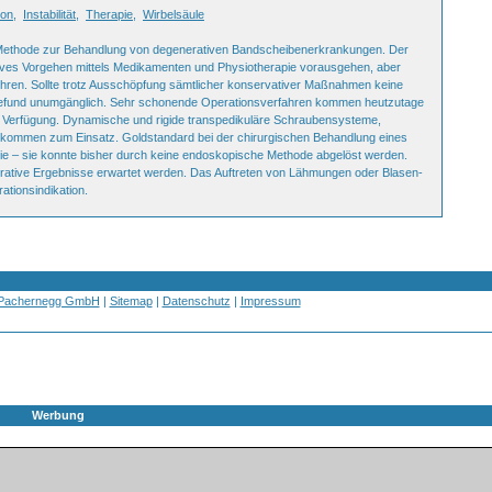
ion
,
Instabilität
,
Therapie
,
Wirbelsäule
ive Methode zur Behandlung von degenerativen Bandscheibenerkrankungen. Der
tives Vorgehen mittels Medikamenten und Physiotherapie vorausgehen, aber
führen. Sollte trotz Ausschöpfung sämtlicher konservativer Maßnahmen keine
m Befund unumgänglich. Sehr schonende Operationsverfahren kommen heutzutage
ur Verfügung. Dynamische und rigide transpedikuläre Schraubensysteme,
kommen zum Einsatz. Goldstandard bei der chirurgischen Behandlung eines
mie – sie konnte bisher durch keine endoskopische Methode abgelöst werden.
perative Ergebnisse erwartet werden. Das Auftreten von Lähmungen oder Blasen-
ationsindikation.
 Pachernegg GmbH
|
Sitemap
|
Datenschutz
|
Impressum
Werbung