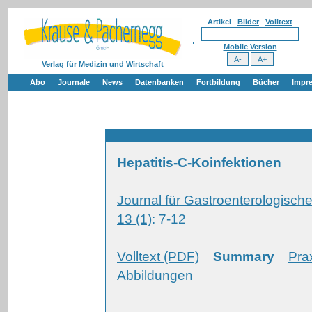
Artikel
Bilder
Volltext
Mobile Version
Verlag für Medizin und Wirtschaft
Abo
Journale
News
Datenbanken
Fortbildung
Bücher
Impr
Hepatitis-C-Koinfektionen
Journal für Gastroenterologisc
13 (1)
: 7-12
Volltext (PDF)
Summary
Pra
Abbildungen