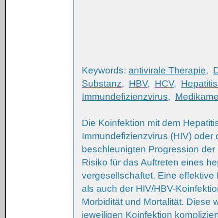
Keywords:
antivirale Therapie
,
Substanz
,
HBV
,
HCV
,
Hepatiti
Immundefizienzvirus
,
Medikamen
Die Koinfektion mit dem Hepati
Immundefizienzvirus (HIV) oder d
beschleunigten Progression der
Risiko für das Auftreten eines 
vergesellschaftet. Eine effektiv
als auch der HIV/HBV-Koinfektio
Morbidität und Mortalität. Diese
jeweiligen Koinfektion komplizier