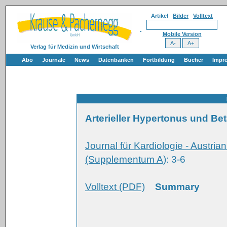
Artikel
Bilder
Volltext
Mobile Version
Verlag für Medizin und Wirtschaft
Abo
Journale
News
Datenbanken
Fortbildung
Bücher
Impr
Arterieller Hypertonus und Be
Journal für Kardiologie - Austria
(Supplementum A)
: 3-6
Volltext (PDF)
Summary