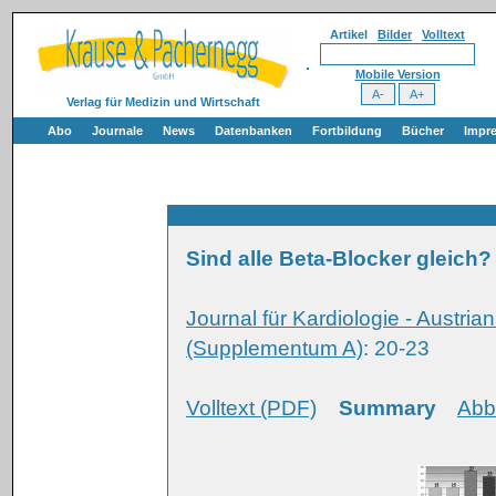
Artikel
Bilder
Volltext
Mobile Version
Verlag für Medizin und Wirtschaft
Abo
Journale
News
Datenbanken
Fortbildung
Bücher
Impr
Sind alle Beta-Blocker gleich?
Journal für Kardiologie - Austria
(Supplementum A)
: 20-23
Volltext (PDF)
Summary
Abb