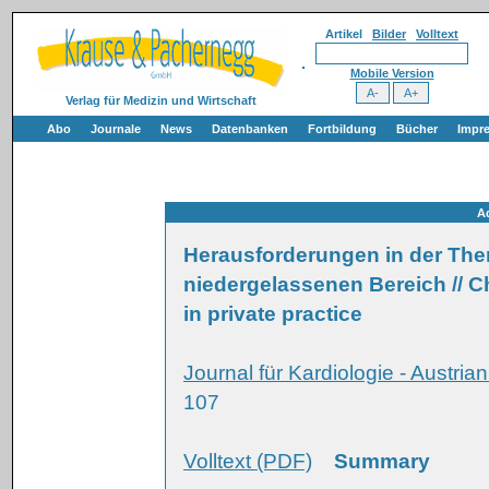
Artikel
Bilder
Volltext
Mobile Version
Verlag für Medizin und Wirtschaft
Abo
Journale
News
Datenbanken
Fortbildung
Bücher
Impr
A
Herausforderungen in der Ther
niedergelassenen Bereich // Cha
in private practice
Journal für Kardiologie - Austria
107
Volltext (PDF)
Summary