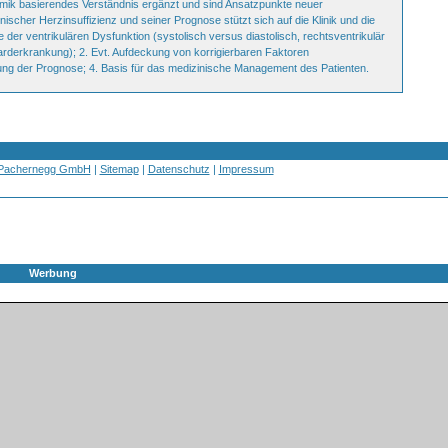
mik basierendes Verständnis ergänzt und sind Ansatzpunkte neuer
ischer Herzinsuffizienz und seiner Prognose stützt sich auf die Klinik und die
 der ventrikulären Dysfunktion (systolisch versus diastolisch, rechtsventrikulär
rderkrankung); 2. Evt. Aufdeckung von korrigierbaren Faktoren
ung der Prognose; 4. Basis für das medizinische Management des Patienten.
 Pachernegg GmbH
|
Sitemap
|
Datenschutz
|
Impressum
Werbung