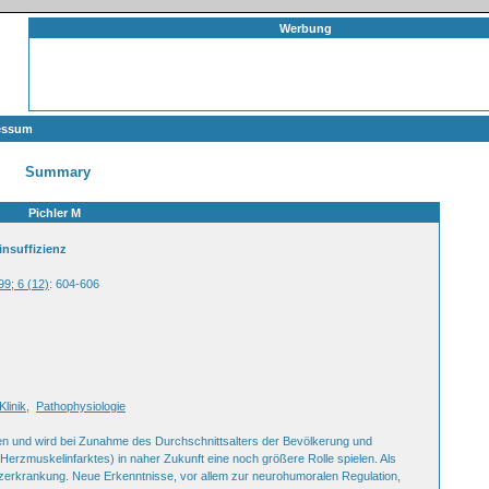
Werbung
essum
Summary
Pichler M
insuffizienz
99; 6 (12)
: 604-606
Klinik
,
Pathophysiologie
en und wird bei Zunahme des Durchschnittsalters der Bevölkerung und
erzmuskelinfarktes) in naher Zukunft eine noch größere Rolle spielen. Als
rzerkrankung. Neue Erkenntnisse, vor allem zur neurohumoralen Regulation,