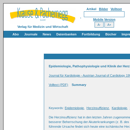
Artikel
Bilder
Volltext
Mobile Version
Verlag für Medizin und Wirtschaft
Abo
Journale
News
Datenbanken
Fortbildung
Bücher
Impr
Epidemiologie, Pathophysiologie und Klinik der Herz
Journal für Kardiologie - Austrian Journal of Cardiology 19
Volltext (PDF)
Summary
Keywords:
Epidemiologie
,
Herzinsuffizienz
,
Kardiologie
,
Die Herzinsuffizienz hat in den letzten Jahren zugenomm
besserer Beherrschung der Akuterkrankungen (z. B. des H
führende Ursache findet sich heute eine ischämische He