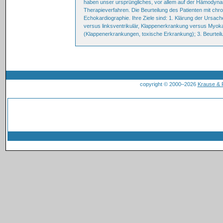
haben unser ursprüngliches, vor allem auf der Hämodyna
Therapieverfahren. Die Beurteilung des Patienten mit chron
Echokardiographie. Ihre Ziele sind: 1. Klärung der Ursache
versus linksventrikulär, Klappenerkrankung versus Myoka
(Klappenerkrankungen, toxische Erkrankung); 3. Beurteil
copyright © 2000–2026
Krause &