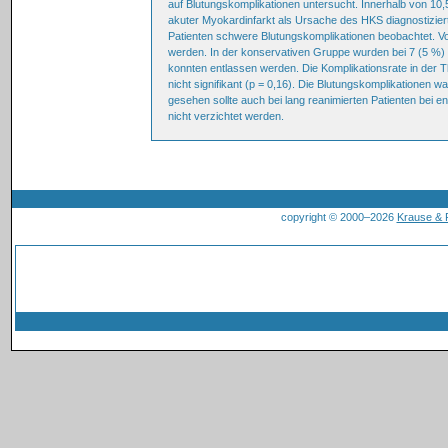
auf Blutungskomplikationen untersucht. Innerhalb von 10,5 
akuter Myokardinfarkt als Ursache des HKS diagnostizie
Patienten schwere Blutungskomplikationen beobachtet. V
werden. In der konservativen Gruppe wurden bei 7 (5 %)
konnten entlassen werden. Die Komplikationsrate in der 
nicht signifikant (p = 0,16). Die Blutungskomplikatione
gesehen sollte auch bei lang reanimierten Patienten bei 
nicht verzichtet werden.
copyright © 2000–2026
Krause &