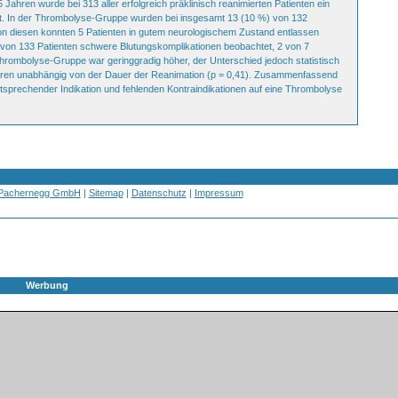
Jahren wurde bei 313 aller erfolgreich präklinisch reanimierten Patienten ein
rt. In der Thrombolyse-Gruppe wurden bei insgesamt 13 (10 %) von 132
on diesen konnten 5 Patienten in gutem neurologischem Zustand entlassen
 von 133 Patienten schwere Blutungskomplikationen beobachtet, 2 von 7
Thrombolyse-Gruppe war geringgradig höher, der Unterschied jedoch statistisch
n waren unabhängig von der Dauer der Reanimation (p = 0,41). Zusammenfassend
entsprechender Indikation und fehlenden Kontraindikationen auf eine Thrombolyse
 Pachernegg GmbH
|
Sitemap
|
Datenschutz
|
Impressum
Werbung