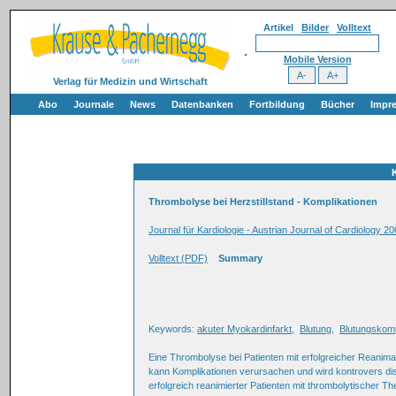
Artikel
Bilder
Volltext
Mobile Version
Verlag für Medizin und Wirtschaft
Abo
Journale
News
Datenbanken
Fortbildung
Bücher
Impr
Thrombolyse bei Herzstillstand - Komplikationen
Journal für Kardiologie - Austrian Journal of Cardiology 
Volltext (PDF)
Summary
Keywords:
akuter Myokardinfarkt
,
Blutung
,
Blutungskomp
Eine Thrombolyse bei Patienten mit erfolgreicher Reanima
kann Komplikationen verursachen und wird kontrovers diskut
erfolgreich reanimierter Patienten mit thrombolytischer T