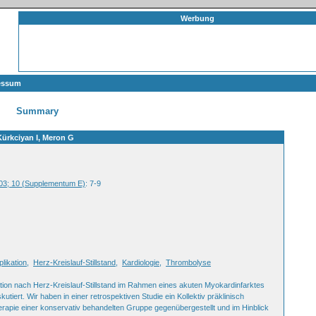
Werbung
essum
Summary
Kürkciyan I, Meron G
2003; 10 (Supplementum E)
: 7-9
likation
,
Herz-Kreislauf-Stillstand
,
Kardiologie
,
Thrombolyse
tion nach Herz-Kreislauf-Stillstand im Rahmen eines akuten Myokardinfarktes
iert. Wir haben in einer retrospektiven Studie ein Kollektiv präklinisch
herapie einer konservativ behandelten Gruppe gegenübergestellt und im Hinblick