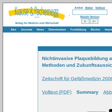
Artikel
Bilder
Volltext
Mobile Version
Verlag für Medizin und Wirtschaft
Abo
Journale
News
Datenbanken
Fortbildung
Bücher
Impr
Nichtinvasive Plaquebildung am 
Methoden und Zukunftsaussi
Zeitschrift für Gefäßmedizin 2006
Volltext (PDF)
Summary
Abb