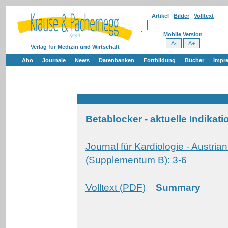
Artikel
Bilder
Volltext
Mobile Version
Verlag für Medizin und Wirtschaft
Abo
Journale
News
Datenbanken
Fortbildung
Bücher
Impr
Betablocker - aktuelle Indikat
Journal für Kardiologie - Austria
(Supplementum B)
: 3-6
Volltext (PDF)
Summary