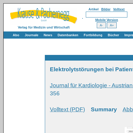
Artikel
Bilder
Volltext
Mobile Version
Verlag für Medizin und Wirtschaft
Abo
Journale
News
Datenbanken
Fortbildung
Bücher
Impr
Elektrolytstörungen bei Patien
Journal für Kardiologie - Austria
356
Volltext (PDF)
Summary
Abb