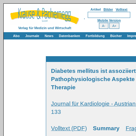
Artikel
Bilder
Volltext
Mobile Version
Verlag für Medizin und Wirtschaft
Abo
Journale
News
Datenbanken
Fortbildung
Bücher
Impr
Diabetes mellitus ist assoziie
Pathophysiologische Aspekte 
Therapie
Journal für Kardiologie - Austria
133
Volltext (PDF)
Summary
Fra