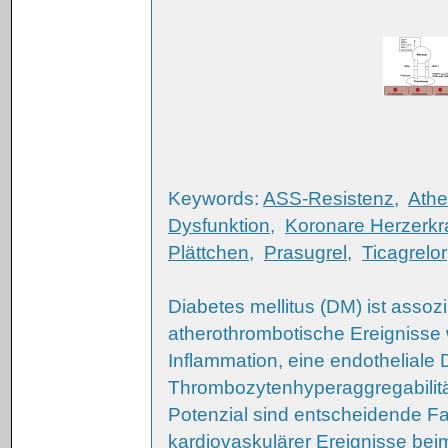
Keywords:
ASS-Resistenz
,
Athe
Dysfunktion
,
Koronare Herzerk
Plättchen
,
Prasugrel
,
Ticagrelor
Diabetes mellitus (DM) ist assozi
atherothrombotische Ereignisse 
Inflammation, eine endotheliale 
Thrombozytenhyperaggregabilität 
Potenzial sind entscheidende F
kardiovaskulärer Ereignisse beim