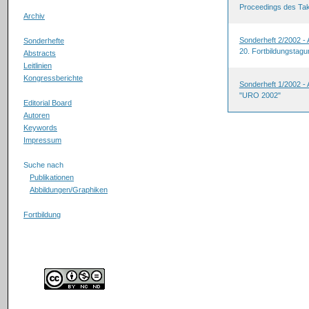
Proceedings des T
Archiv
Sonderheft 2/2002 -
Sonderhefte
20. Fortbildungstagu
Abstracts
Leitlinien
Kongressberichte
Sonderheft 1/2002 -
"URO 2002"
Editorial Board
Autoren
Keywords
Impressum
Suche nach
Publikationen
Abbildungen/Graphiken
Fortbildung