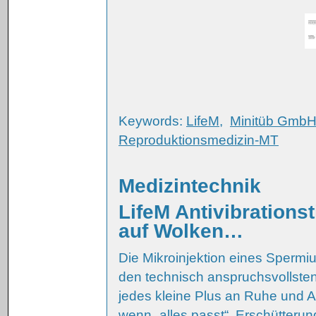
Keywords:
LifeM
,
Minitüb Gmb
Reproduktionsmedizin-MT
Medizintechnik
LifeM Antivibrations
auf Wolken…
Die Mikroinjektion eines Spermi
den technisch anspruchsvollsten
jedes kleine Plus an Ruhe und Ar
wenn „alles passt“. Erschütterun