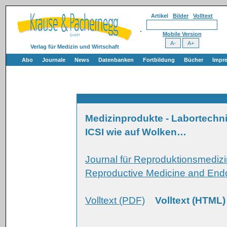
Artikel
Bilder
Volltext
Mobile Version
Verlag für Medizin und Wirtschaft
Abo
Journale
News
Datenbanken
Fortbildung
Bücher
Impr
Medizinprodukte - Labortechnik
ICSI wie auf Wolken…
Journal für Reproduktionsmedizi
Reproductive Medicine and Endo
Volltext (PDF)
Volltext (HTML)