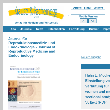
Artikel
Bilder
Volltext
Mobile Version
Verlag für Medizin und Wirtschaft
Abo
Journale
News
Datenbanken
Fortbildung
Bücher
Impr
Journal für
Reproduktionsmedizin und
Endokrinologie - Journal of
Reproductive Medicine and
Endocrinology
Neuere Ausgabe
Hahn E, Möcke
Einstellung v
Verhütung für 
women and men
sectional stud
Volltext (PDF)