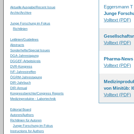
Eggersmann T
Aktuelle Ausgabe/Recent Issue
Archiv/Archive
Junge Forschu
Volltext (PDF)
Junge Forschung im Fokus
Richtlinien
Gesellschafts
Leitlinien/Guidelines
Volltext (PDF)
Abstracts
Sonderhefte/Special Issues
DGA-Jahrestagung
Pharma-News
DGGEF-Arbeitskreis
Volltext (PDF)
DVR-Kongress
IVF-Jahrestreffen
ÖGRM-Jahrestagung
Medizinprodukt
DIR-Jahrbuch
von Minitüb: 
DIR-Annual
Kongressberichte/Congress Reports
Volltext (PDF)
Medizinprodukte - Labortechnik
Editorial Board
Autoren/Authors
Richtlinien für Autoren
Junge Forschung im Fokus
Instructions for Authors