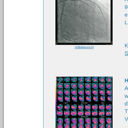
9
e
L
K
Vollbildansicht
S
H
A
w
d
T
V