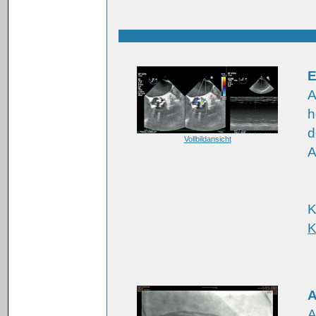
E
A
h
d
Vollbildansicht
A
K
K
A
A