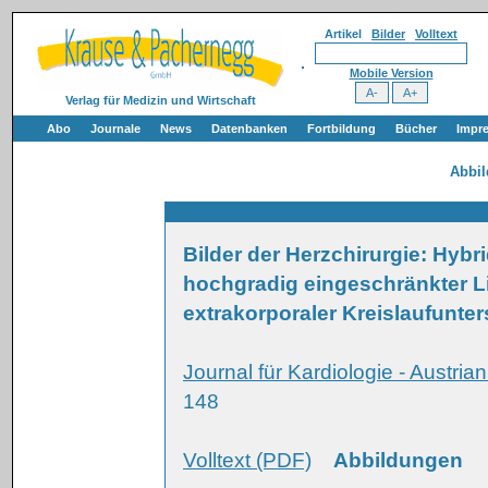
Artikel
Bilder
Volltext
Mobile Version
Verlag für Medizin und Wirtschaft
Abo
Journale
News
Datenbanken
Fortbildung
Bücher
Impr
Abbi
Bilder der Herzchirurgie: Hybr
hochgradig eingeschränkter Li
extrakorporaler Kreislaufunte
Journal für Kardiologie - Austria
148
Volltext (PDF)
Abbildungen