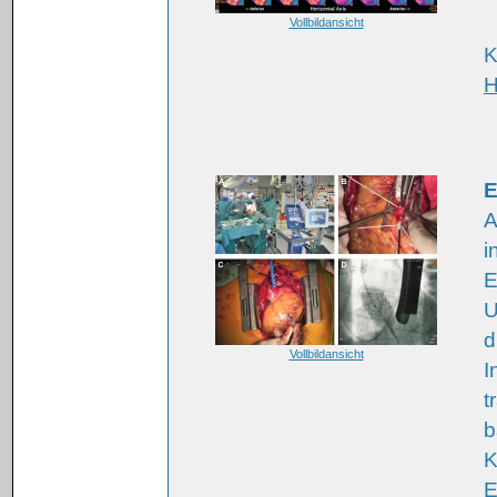
Vollbildansicht
K
H
A
i
E
U
d
Vollbildansicht
I
t
b
K
E