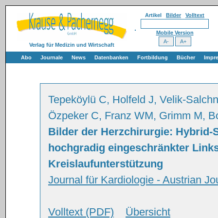
Artikel
Bilder
Volltext
Mobile Version
Verlag für Medizin und Wirtschaft
Abo
Journale
News
Datenbanken
Fortbildung
Bücher
Impr
Tepeköylü C, Holfeld J, Velik-Salchn
Özpeker C, Franz WM, Grimm M, B
Bilder der Herzchirurgie: Hybrid-
hochgradig eingeschränkter Links
Kreislaufunterstützung
Journal für Kardiologie - Austrian Jo
Volltext (PDF)
Übersicht