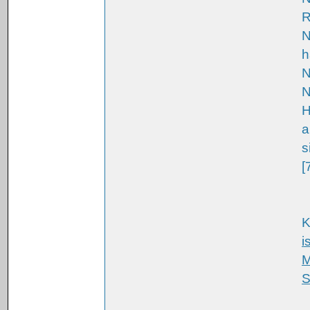
R
N
h
N
N
H
a
s
[
K
i
M
S