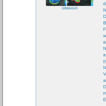
d
Vollbildansicht
N
D
B
F
w
a
N
a
(
N
V
a
D
m
E