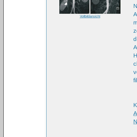
N
A
Vollbildansicht
m
z
d
A
H
c
v
f
K
A
N