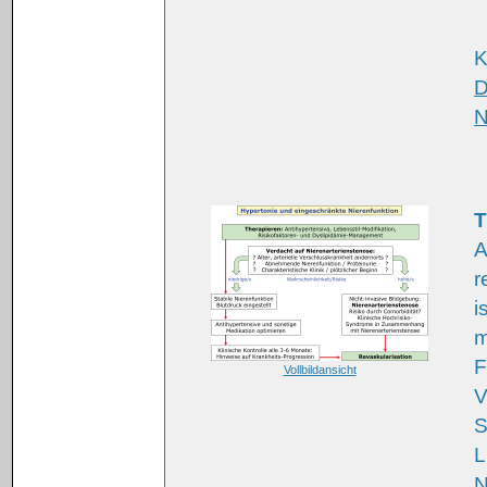
K
D
N
T
A
r
i
m
F
Vollbildansicht
V
S
L
N