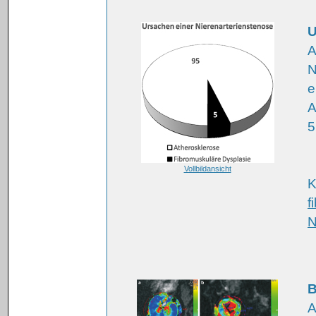
U
A
N
e
A
5
Vollbildansicht
K
f
N
B
A