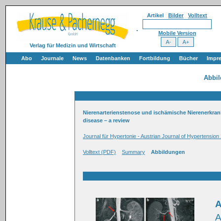
Artikel
Bilder
Volltext
Mobile Version
Verlag für Medizin und Wirtschaft
Abo
Journale
News
Datenbanken
Fortbildung
Bücher
Impr
Abbi
Nierenarterienstenose und ischämische Nierenerkrank
disease – a review
Journal für Hypertonie - Austrian Journal of Hypertension
Volltext (PDF)
Summary
Abbildungen
A
A