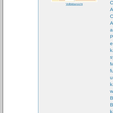
C
Vollbildansicht
A
C
A
a
P
e
k
s
M
f
u
k
w
B
B
k