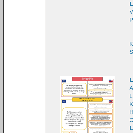
L
V
P
K
S
L
A
L
K
H
C
L