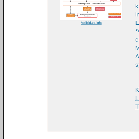
k
i
L
Vollbildansicht
*
c
M
A
s
K
L
T