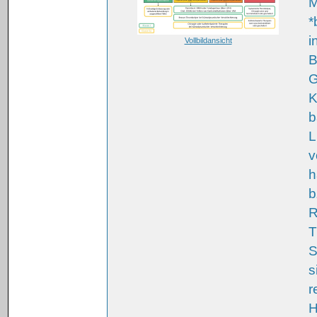
M
*
i
Vollbildansicht
B
G
K
b
L
v
h
b
R
T
S
s
r
H