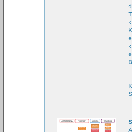
d
T
k
K
e
k
e
B
K
S
S
A