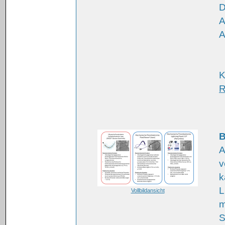
D
A
A
K
R
B
A
v
k
L
Vollbildansicht
m
S