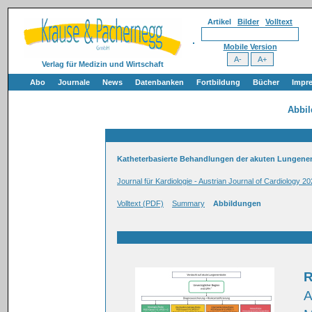
Artikel
Bilder
Volltext
Mobile Version
Verlag für Medizin und Wirtschaft
Abo
Journale
News
Datenbanken
Fortbildung
Bücher
Impr
Abbi
Katheterbasierte Behandlungen der akuten Lungenem
Journal für Kardiologie - Austrian Journal of Cardiology 20
Volltext (PDF)
Summary
Abbildungen
R
A