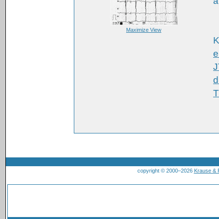
a
Maximize View
K
e
J
d
T
copyright © 2000–2026
Krause &