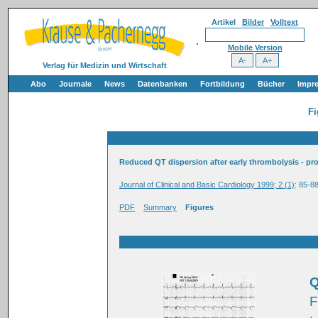
Artikel
Bilder
Volltext
Mobile Version
Verlag für Medizin und Wirtschaft
Abo
Journale
News
Datenbanken
Fortbildung
Bücher
Impr
Fi
Reduced QT dispersion after early thrombolysis - prote
Journal of Clinical and Basic Cardiology 1999; 2 (1)
: 85-8
PDF
Summary
Figures
Q
F