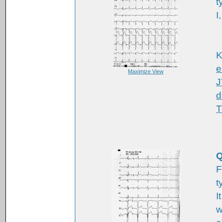
t
I
K
e
Maximize View
J
d
T
Q
F
t
I
w