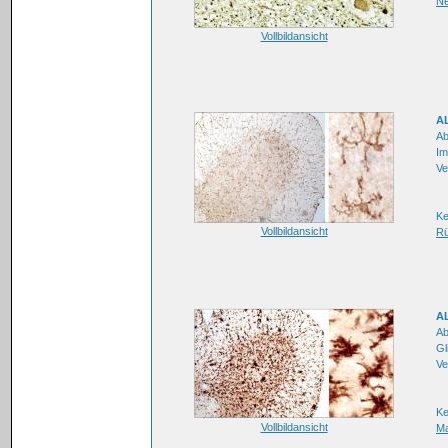
Ne
Vollbildansicht
AL
Ab
Im
Ve
K
Vollbildansicht
R
AL
Ab
Gl
Ve
K
Vollbildansicht
M