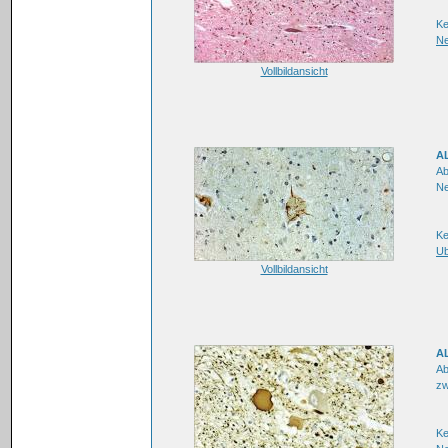
Ke
Ne
Vollbildansicht
AL
Ab
Ne
Ke
Ub
Vollbildansicht
AL
Ab
zw
Ke