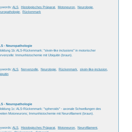
ywords:
ALS
,
Histologisches Präparat
,
Motoneuron
,
Neurologie
,
uropathologie
,
Rückenmark
S - Neuropathologie
bildung 1b: ALS-Rückenmark: "skein-like inclusions" in motorischer
rvenzelle: Immunhistochemie mit Ubiquitin (braun).
ywords:
ALS
,
Nervenzelle
,
Neurologie
,
Rückenmark
,
skein-like-inclusion
,
iquitin
S - Neuropathologie
bildung 1c: ALS-Rückenmark: "spheroids" - axonale Schwellungen des
eiten Motoneurons; Immunhistochemie mit Neurofilament (braun).
ywords:
ALS
,
Histologisches Präparat
,
Motoneuron
,
Neurofilament
,