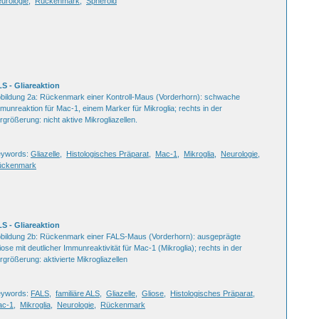
urologie
,
Rückenmark
,
Spheroid
S - Gliareaktion
bildung 2a: Rückenmark einer Kontroll-Maus (Vorderhorn): schwache
munreaktion für Mac-1, einem Marker für Mikroglia; rechts in der
rgrößerung: nicht aktive Mikrogliazellen.
eywords:
Gliazelle
,
Histologisches Präparat
,
Mac-1
,
Mikroglia
,
Neurologie
,
ückenmark
S - Gliareaktion
bildung 2b: Rückenmark einer FALS-Maus (Vorderhorn): ausgeprägte
iose mit deutlicher Immunreaktivität für Mac-1 (Mikroglia); rechts in der
rgrößerung: aktivierte Mikrogliazellen
eywords:
FALS
,
familiäre ALS
,
Gliazelle
,
Gliose
,
Histologisches Präparat
,
ac-1
,
Mikroglia
,
Neurologie
,
Rückenmark