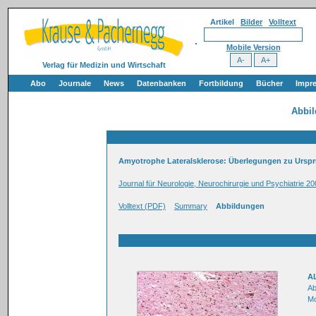
Artikel
Bilder
Volltext
Mobile Version
Verlag für Medizin und Wirtschaft
Abo
Journale
News
Datenbanken
Fortbildung
Bücher
Impr
Abbi
Amyotrophe Lateralsklerose: Überlegungen zu Ursp
Journal für Neurologie, Neurochirurgie und Psychiatrie 20
Volltext (PDF)
Summary
Abbildungen
AL
Ab
Mo