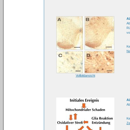
AL
Ab
Rü
vo
K
Ne
Vollbildansicht
AL
Ab
Ke
Ze