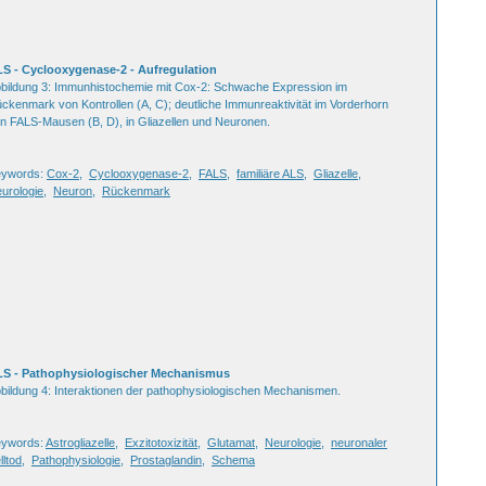
S - Cyclooxygenase-2 - Aufregulation
bildung 3: Immunhistochemie mit Cox-2: Schwache Expression im
ckenmark von Kontrollen (A, C); deutliche Immunreaktivität im Vorderhorn
n FALS-Mausen (B, D), in Gliazellen und Neuronen.
eywords:
Cox-2
,
Cyclooxygenase-2
,
FALS
,
familiäre ALS
,
Gliazelle
,
urologie
,
Neuron
,
Rückenmark
S - Pathophysiologischer Mechanismus
bildung 4: Interaktionen der pathophysiologischen Mechanismen.
ywords:
Astrogliazelle
,
Exzitotoxizität
,
Glutamat
,
Neurologie
,
neuronaler
lltod
,
Pathophysiologie
,
Prostaglandin
,
Schema