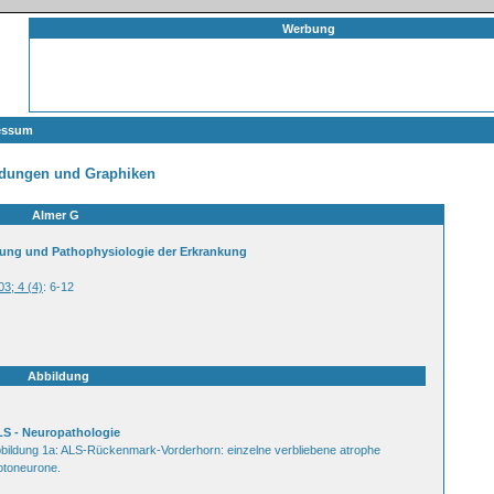
Werbung
essum
ldungen und Graphiken
Almer G
rung und Pathophysiologie der Erkrankung
03; 4 (4)
: 6-12
Abbildung
S - Neuropathologie
bildung 1a: ALS-Rückenmark-Vorderhorn: einzelne verbliebene atrophe
toneurone.