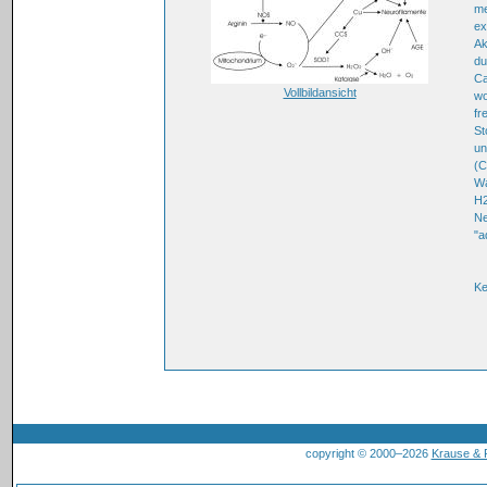
me
ex
Ak
du
Ca
Vollbildansicht
wo
fr
St
un
(C
Wa
H2
Ne
"a
K
copyright © 2000–2026
Krause &