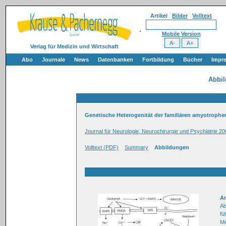
Artikel
Bilder
Volltext
Mobile Version
Verlag für Medizin und Wirtschaft
Abo
Journale
News
Datenbanken
Fortbildung
Bücher
Impr
Abbi
Genetische Heterogenität der familiären amyotrophen
Journal für Neurologie, Neurochirurgie und Psychiatrie 20
Volltext (PDF)
Summary
Abbildungen
Am
Ab
fü
Me