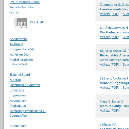
Pre-Publishing Online
Oberndorfer S, Gris
Aktuelle Ausgabe
Lumbosakrale Plex
Archiv
Volltext (PDF)
Sum
DFP/CME
Ive-Schappelwein H
Der Hydrozephalus
Volltext (PDF)
Sum
Sonderhefte
Abstracts
Kongressberichte
Kopeinig-Kreissl M, 
Auf einen Blick
Risikofaktor Alter 
Medizinprodukte -
Diese Übersichtsarbe
Labortechnik
Volltext (PDF)
Sum
Editorial Board
Leitner I, Aschauer 
Autoren
Behandlungsmöglic
Richtlinien für Autoren
Volltext (PDF)
Sum
Keywords
Impressum
Abonnement
Haas S, Lampl C
Mediadaten
Morbus Fabry - Neu
Volltext (PDF)
Bestellung kostenloses e-
Journal-Abo
Jellinger KA
Suche nach