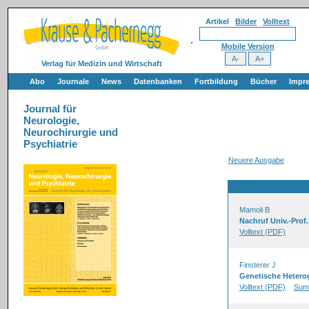
Artikel
Bilder
Volltext
Mobile Version
Verlag für Medizin und Wirtschaft
Abo
Journale
News
Datenbanken
Fortbildung
Bücher
Impr
Journal für
Neurologie,
Neurochirurgie und
Psychiatrie
Neuere Ausgabe
Mamoli B
Nachruf Univ.-Prof.
Volltext (PDF)
Finsterer J
Genetische Heterog
Volltext (PDF)
Sum