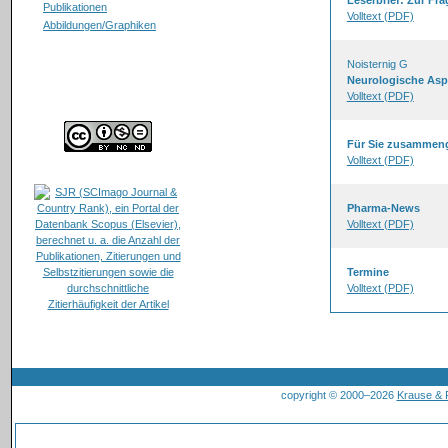
Leserbrief: Zur Fr
Publikationen
Volltext (PDF)
Abbildungen/Graphiken
Noisternig G
Neurologische Aspe
Volltext (PDF)
Für Sie zusammeng
Volltext (PDF)
Pharma-News
Volltext (PDF)
Termine
Volltext (PDF)
copyright © 2000–2026
Krause &