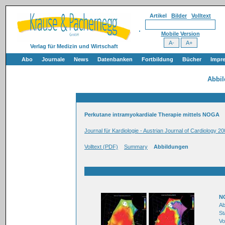
Artikel
Bilder
Volltext
Mobile Version
Verlag für Medizin und Wirtschaft
Abo
Journale
News
Datenbanken
Fortbildung
Bücher
Impr
Abbi
Perkutane intramyokardiale Therapie mittels NOGA
Journal für Kardiologie - Austrian Journal of Cardiology 
Volltext (PDF)
Summary
Abbildungen
NO
Ab
St
Vo