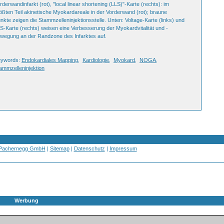
rderwandinfarkt (rot), "local linear shortening (LLS)"-Karte (rechts): im
ößten Teil akinetische Myokardareale in der Vorderwand (rot); braune
nkte zeigen die Stammzelleninjektionsstelle. Unten: Voltage-Karte (links) und
S-Karte (rechts) weisen eine Verbesserung der Myokardvitalität und -
wegung an der Randzone des Infarktes auf.
eywords:
Endokardiales Mapping
,
Kardiologie
,
Myokard
,
NOGA
,
ammzelleninjektion
 Pachernegg GmbH
|
Sitemap
|
Datenschutz
|
Impressum
Werbung