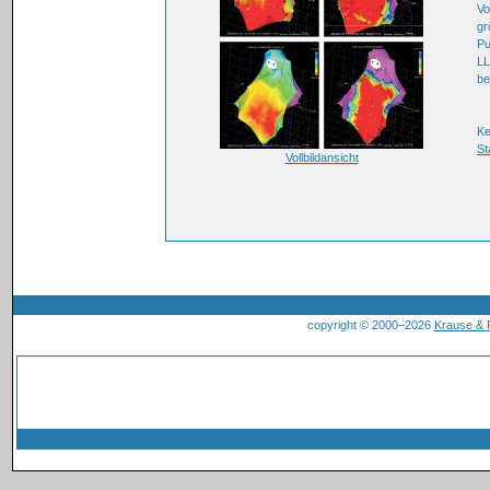
Vo
gr
Pu
LL
be
K
St
Vollbildansicht
copyright © 2000–2026
Krause &