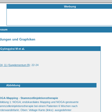
Werbung
essum
ldungen und Graphiken
Gyöngyösi M et al.
2004; 11 (Supplementum B)
: 22-24
Abbildung
GA-Mapping - Stammzellinjektionstherapie
bildung 1: NOGA; endokardiales Mapping und NOGA-gesteuerte
ammzelleninjektionstherapie bei einem Patienten 6 Wochen nach
rderwandinfarkt. Oben: Voltage-Karte (links): ausgedehnter