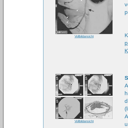
v
p
K
Vollbildansicht
p
K
S
A
h
d
(
A
Vollbildansicht
u