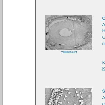
C
A
H
C
n
Vollbildansicht
K
K
S
A
e