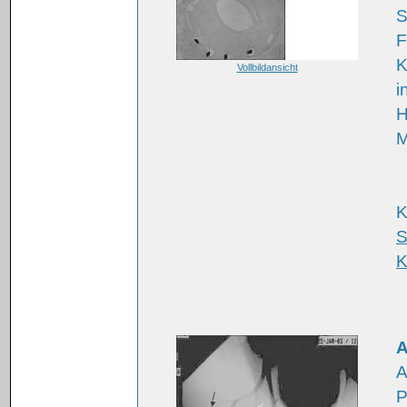
S
F
K
Vollbildansicht
i
H
M
K
S
K
A
A
P