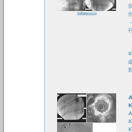
(
(
Vollbildansicht
→
(
K
d
K
A
K
A
K
K