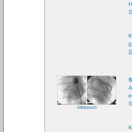
H
S
K
c
S
S
A
e
S
Vollbildansicht
K