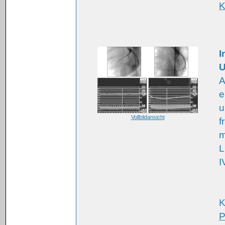
K
I
U
A
e
u
Vollbildansicht
f
m
L
I
K
P