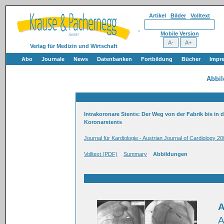
Artikel
Bilder
Volltext
Mobile Version
Verlag für Medizin und Wirtschaft
Abo
Journale
News
Datenbanken
Fortbildung
Bücher
Impr
Abbi
Intrakoronare Stents: Der Weg von der Fabrik bis in 
Koronarstents
Journal für Kardiologie - Austrian Journal of Cardiology 20
Volltext (PDF)
Summary
Abbildungen
A
A