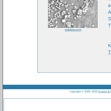
a
A
S
T
Vollbildansicht
K
T
copyright © 2000–2026
Krause &