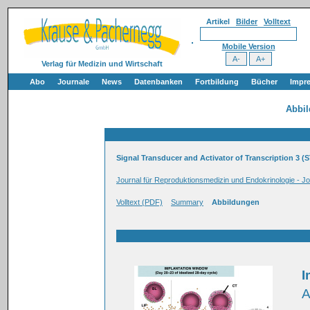
Artikel
Bilder
Volltext
Mobile Version
Verlag für Medizin und Wirtschaft
Abo
Journale
News
Datenbanken
Fortbildung
Bücher
Impr
Abbi
Signal Transducer and Activator of Transcription 3 
Journal für Reproduktionsmedizin und Endokrinologie - Jo
Volltext (PDF)
Summary
Abbildungen
I
A