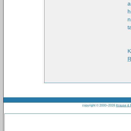
a
h
n
t
K
R
copyright © 2000–2026
Krause &