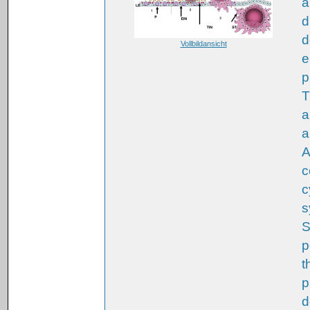
a
d
d
Vollbildansicht
e
p
T
a
a
A
c
c
s
S
p
t
p
d