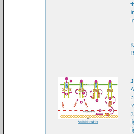
t
I
i
K
R
J
A
p
r
a
l
Vollbildansicht
l