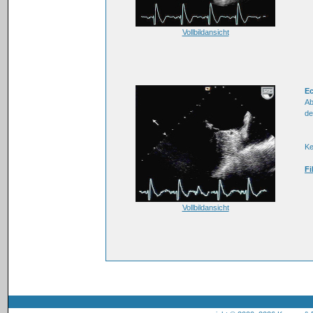
Vollbildansicht
E
Ab
de
K
Fi
Vollbildansicht