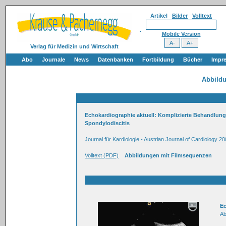
Artikel
Bilder
Volltext
Mobile Version
Verlag für Medizin und Wirtschaft
Abo
Journale
News
Datenbanken
Fortbildung
Bücher
Impr
Abbild
Echokardiographie aktuell: Komplizierte Behandlung
Spondylodiscitis
Journal für Kardiologie - Austrian Journal of Cardiology 20
Volltext (PDF)
Abbildungen mit Filmsequenzen
E
Ab