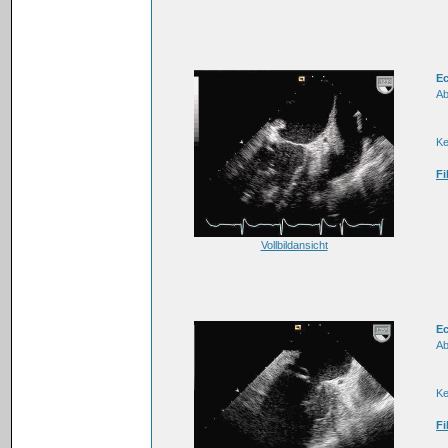
E
Ab
K
Fi
Vollbildansicht
E
Ab
K
Fi