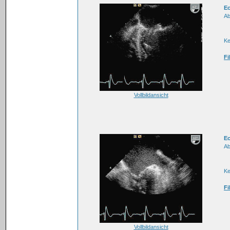
E
Ab
K
Fi
Vollbildansicht
E
Ab
K
Fi
Vollbildansicht