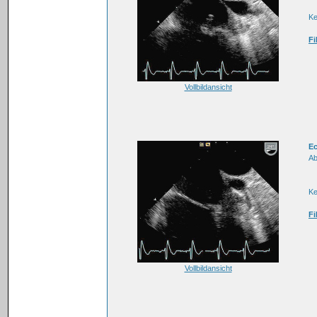
K
Fi
Vollbildansicht
E
Ab
K
Fi
Vollbildansicht