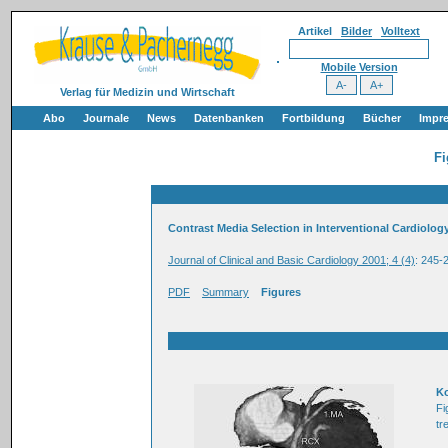
Artikel
Bilder
Volltext
Mobile Version
Verlag für Medizin und Wirtschaft
Abo
Journale
News
Datenbanken
Fortbildung
Bücher
Impr
Fi
Contrast Media Selection in Interventional Cardiolog
Journal of Clinical and Basic Cardiology 2001; 4 (4)
: 245-
PDF
Summary
Figures
Ko
Fi
tr