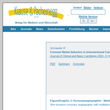
Artikel
Bilder
Volltext
Mobile Version
Verlag für Medizin und Wirtschaft
Abo
Journale
News
Datenbanken
Fortbildung
Bücher
Impr
Schraeder R
Contrast Media Selection in Interventional Ca
Journal of Clinical and Basic Cardiology 2001; 4 (4
PDF
Summary
Overview
Figure/Graphic 1: Koronarangiographie - Multi
Non-invasive coronary angiography with multislice