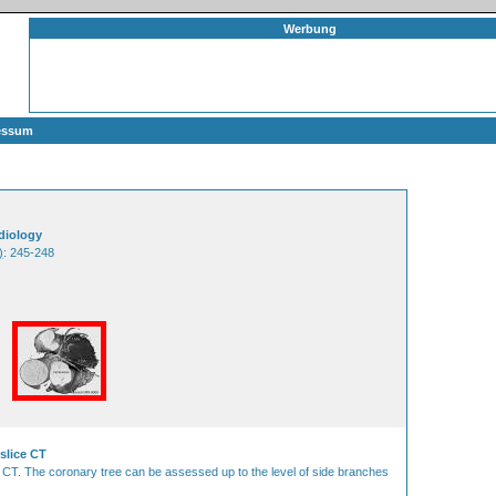
Werbung
essum
rdiology
)
: 245-248
slice CT
 CT. The coronary tree can be assessed up to the level of side branches