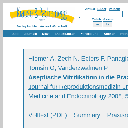
Artikel
Bilder
Volltext
Mobile Version
Verlag für Medizin und Wirtschaft
Abo
Journale
News
Datenbanken
Fortbildung
Bücher
Impr
Hiemer A, Zech N, Ectors F, Panagi
Tomsin O, Vanderzwalmen P
Aseptische Vitrifikation in die Pr
Journal für Reproduktionsmedizin un
Medicine and Endocrinology 2008; 5
Volltext (PDF)
Summary
Praxisr