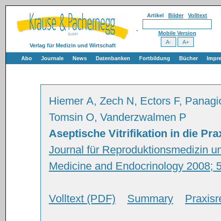
Artikel
Bilder
Volltext
Mobile Version
Verlag für Medizin und Wirtschaft
Abo
Journale
News
Datenbanken
Fortbildung
Bücher
Impr
Hiemer A, Zech N, Ectors F, Panagi
Tomsin O, Vanderzwalmen P
Aseptische Vitrifikation in die Pr
Journal für Reproduktionsmedizin un
Medicine and Endocrinology 2008; 5
Volltext (PDF)
Summary
Praxisr