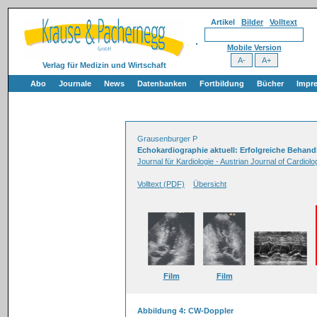
Artikel
Bilder
Volltext
Mobile Version
Verlag für Medizin und Wirtschaft
Abo
Journale
News
Datenbanken
Fortbildung
Bücher
Impr
Grausenburger P
Echokardiographie aktuell: Erfolgreiche Behandl
Journal für Kardiologie - Austrian Journal of Cardiol
Volltext (PDF)
Übersicht
Film
Film
Abbildung 4: CW-Doppler