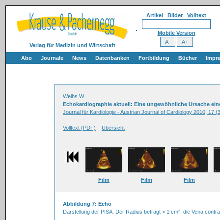
Artikel
Bilder
Volltext
Mobile Version
Verlag für Medizin und Wirtschaft
Abo
Journale
News
Datenbanken
Fortbildung
Bücher
Impr
Weihs W
Echokardiographie aktuell: Eine ungewöhnliche Ursache einer
Journal für Kardiologie - Austrian Journal of Cardiology 2010; 17 (
Volltext (PDF)
Übersicht
Film
Film
Film
Abbildung 7: Echo
Darstellung der PISA. Der Radius beträgt > 1 cm², die Vena contr