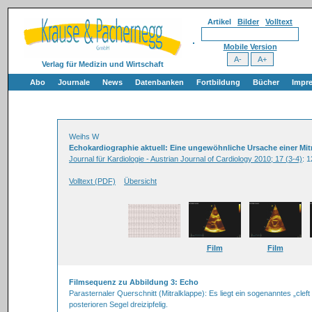
Artikel
Bilder
Volltext
Mobile Version
Verlag für Medizin und Wirtschaft
Abo
Journale
News
Datenbanken
Fortbildung
Bücher
Impr
Weihs W
Echokardiographie aktuell: Eine ungewöhnliche Ursache einer Mitr
Journal für Kardiologie - Austrian Journal of Cardiology 2010; 17 (3-4)
: 
Volltext (PDF)
Übersicht
Film
Film
Filmsequenz zu Abbildung 3: Echo
Parasternaler Querschnitt (Mitralklappe): Es liegt ein sogenanntes „cleft p
posterioren Segel dreizipfelig.