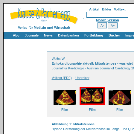
Artikel
Bilder
Volltext
Mobile Version
Verlag für Medizin und Wirtschaft
Abo
Journale
News
Datenbanken
Fortbildung
Bücher
Impr
Weihs W
Echokardiographie aktuell: Mitralstenose - was wir
Journal für Kardiologie - Austrian Journal of Cardiology 2
Volltext (PDF)
Übersicht
Film
Film
Film
Abbildung 2: Mitralstenose
Biplane Darstellung der Mitralstenose im Längs- und Quer