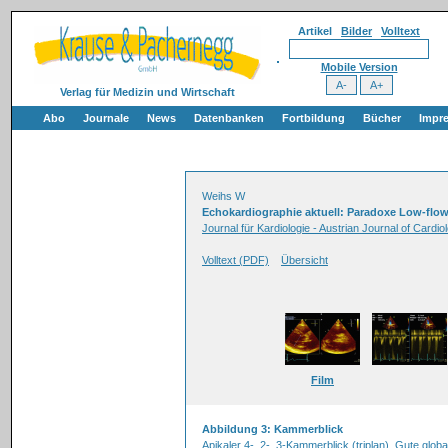
Artikel
Bilder
Volltext
Mobile Version
Verlag für Medizin und Wirtschaft
Abo
Journale
News
Datenbanken
Fortbildung
Bücher
Impr
Weihs W
Echokardiographie aktuell: Paradoxe Low-flo
Journal für Kardiologie - Austrian Journal of Cardi
Volltext (PDF)
Übersicht
Film
Abbildung 3: Kammerblick
Apikaler 4-, 2-, 3-Kammerblick (triplan). Gute glob