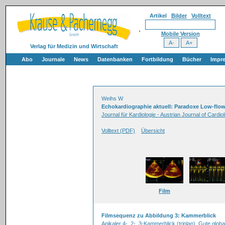
Artikel
Bilder
Volltext
Mobile Version
Verlag für Medizin und Wirtschaft
Abo
Journale
News
Datenbanken
Fortbildung
Bücher
Impr
Weihs W
Echokardiographie aktuell: Paradoxe Low-flo
Journal für Kardiologie - Austrian Journal of Cardi
Volltext (PDF)
Übersicht
Film
Filmsequenz zu Abbildung 3: Kammerblick
Apikaler 4-, 2-, 3-Kammerblick (triplan). Gute glob