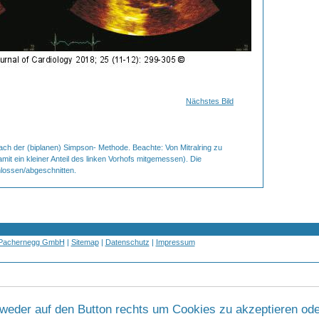
Nächstes Bild
ch der (biplanen) Simpson- Methode. Beachte: Von Mitralring zu
mit ein kleiner Anteil des linken Vorhofs mitgemessen). Die
lossen/abgeschnitten.
 Pachernegg GmbH
|
Sitemap
|
Datenschutz
|
Impressum
tweder auf den Button rechts um Cookies zu akzeptieren ode
Werbung