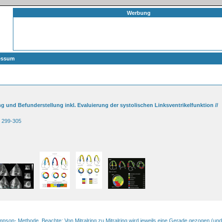
Werbung
essum
 und Befunderstellung inkl. Evaluierung der systolischen Linksventrikelfunktion //
: 299-305
pson- Methode. Beachte: Von Mitralring zu Mitralring wird jeweils eine Gerade gezogen (und