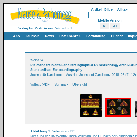
Artikel
Bilder
Volltext
Mobile Version
Verlag für Medizin und Wirtschaft
Abo
Journale
News
Datenbanken
Fortbildung
Bücher
Impr
Weihs W
Die standardisierte Echokardiographie: Durchführung, Archivierung
Standardised Echocardiography
Journal für Kardiologie - Austrian Journal of Cardiology 2018; 25 (11-12)
Volltext (PDF)
Summary
Übersicht
Abbildung 2: Volumina - EF
Messung der linksventrikulären Volumina und EF nach der (biplanen) Sim