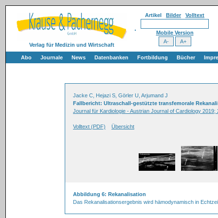
Artikel
Bilder
Volltext
Mobile Version
Verlag für Medizin und Wirtschaft
Abo
Journale
News
Datenbanken
Fortbildung
Bücher
Impr
Jacke C, Hejazi S, Görler U, Arjumand J
Fallbericht: Ultraschall-gestützte transfemorale Rekana
Journal für Kardiologie - Austrian Journal of Cardiology 2019; 
Volltext (PDF)
Übersicht
Abbildung 6: Rekanalisation
Das Rekanalisationsergebnis wird hämodynamisch in Echtzeit d